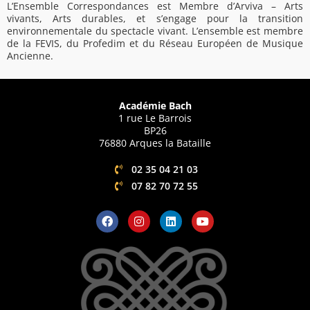
L’Ensemble Correspondances est Membre d’Arviva – Arts
vivants, Arts durables, et s’engage pour la transition
environnementale du spectacle vivant. L’ensemble est membre
de la FEVIS, du Profedim et du Réseau Européen de Musique
Ancienne.
Académie Bach
1 rue Le Barrois
BP26
76880 Arques la Bataille
02 35 04 21 03
07 82 70 72 55
F
I
L
Y
a
n
i
o
c
s
n
u
e
t
k
t
b
a
e
u
o
g
d
b
o
r
i
e
k
a
n
m