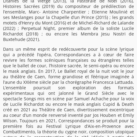
Litanies de la Vierge (2013), la Pastorale de Noël (2016),
Histoires Sacrées (2019) du compositeur de prédilection de
l’ensemble, Marc- Antoine Charpentier ; Etienne Moulinié et
ses Meslanges pour la Chapelle d’un Prince (2015) ; les grands
motets d’Henry du Mont (2016) et de Michel-Richard de Lalande
(2022) ; Perpetual Night, premier album de la soliste Lucile
Richardot (2018) ; ou encore les Membra Jesu Nostri de
Buxtehude (2021).
Dans un même esprit de redécouverte pour la scène lyrique
qui a précédé l’opéra, Correspondances a à cœur de faire
revivre les formes scéniques françaises ou étrangères telles
que le ballet de cour, l’histoire sacrée, le semi-opéra ou encore
le mask anglais. En 2017, Le Ballet royal de la nuit voit le jour
au théâtre de Caen, forme grandiose et féérique imaginée à
l’aune du XXIème siècle par la chorégraphe Francesca Lattuada.
L’ensemble poursuit son exploration des formats
expérimentaux qui ont jalonné le Grand Siècle avec le
spectacle Songs mis en scène par Samuel Achache pour la voix
de Lucile Richardot ou encore le mask anglais Cupid & Death
créé en 2021 au Théâtre de Caen, divertissement excentrique
au coeur d’un monde renversé inventé par Jos Houben et Emily
Wilson. Toujours en 2021, Correspondances se produit pour la
première fois au Festival Lyrique d’Aix-en-Provence avec
Combattimento, la théorie du cygne noir, composition utopique