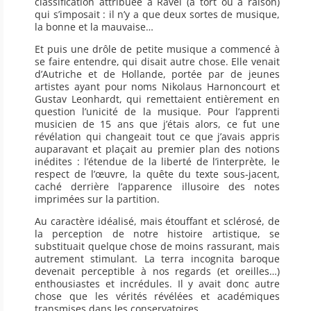
classification attribuée à Ravel (à tort ou à raison)
qui s’imposait : il n’y a que deux sortes de musique,
la bonne et la mauvaise…
Et puis une drôle de petite musique a commencé à
se faire entendre, qui disait autre chose. Elle venait
d’Autriche et de Hollande, portée par de jeunes
artistes ayant pour noms Nikolaus Harnoncourt et
Gustav Leonhardt, qui remettaient entièrement en
question l’unicité de la musique. Pour l’apprenti
musicien de 15 ans que j’étais alors, ce fut une
révélation qui changeait tout ce que j’avais appris
auparavant et plaçait au premier plan des notions
inédites : l’étendue de la liberté de l’interprète, le
respect de l’œuvre, la quête du texte sous-jacent,
caché derrière l’apparence illusoire des notes
imprimées sur la partition.
Au caractère idéalisé, mais étouffant et sclérosé, de
la perception de notre histoire artistique, se
substituait quelque chose de moins rassurant, mais
autrement stimulant. La terra incognita baroque
devenait perceptible à nos regards (et oreilles…)
enthousiastes et incrédules. Il y avait donc autre
chose que les vérités révélées et académiques
transmises dans les conservatoires.