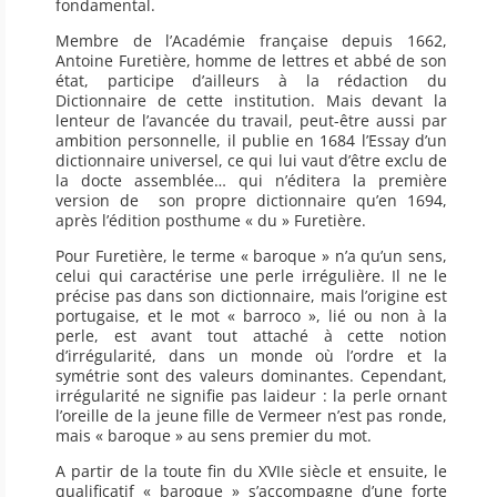
fondamental.
Membre de l’Académie française depuis 1662,
Antoine Furetière, homme de lettres et abbé de son
état, participe d’ailleurs à la rédaction du
Dictionnaire de cette institution. Mais devant la
lenteur de l’avancée du travail, peut-être aussi par
ambition personnelle, il publie en 1684 l’Essay d’un
dictionnaire universel, ce qui lui vaut d’être exclu de
la docte assemblée… qui n’éditera la première
version de son propre dictionnaire qu’en 1694,
après l’édition posthume « du » Furetière.
Pour Furetière, le terme « baroque » n’a qu’un sens,
celui qui caractérise une perle irrégulière. Il ne le
précise pas dans son dictionnaire, mais l’origine est
portugaise, et le mot « barroco », lié ou non à la
perle, est avant tout attaché à cette notion
d’irrégularité, dans un monde où l’ordre et la
symétrie sont des valeurs dominantes. Cependant,
irrégularité ne signifie pas laideur : la perle ornant
l’oreille de la jeune fille de Vermeer n’est pas ronde,
mais « baroque » au sens premier du mot.
A partir de la toute fin du XVIIe siècle et ensuite, le
qualificatif « baroque » s’accompagne d’une forte