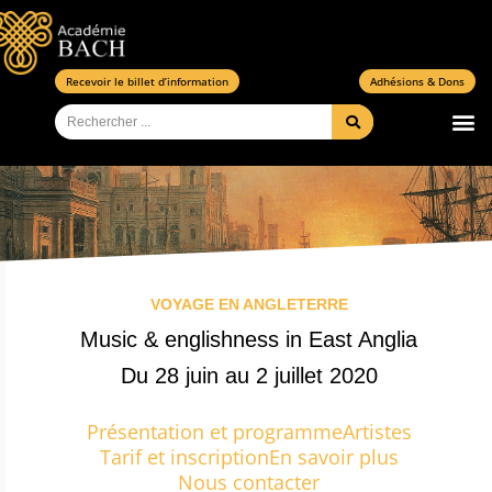
Aller
au
contenu
Recevoir le billet d’information
Adhésions & Dons
Rechercher
VOYAGE EN ANGLETERRE
Music & englishness in East Anglia
Du 28 juin au 2 juillet 2020
Présentation et programme
Artistes
Tarif et inscription
En savoir plus
Nous contacter