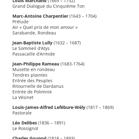
Louis Marchand
(1669 – 1732)
Grand Dialogue du Cinquième Ton
Marc-Antoine Charpentier
(1643 – 1704)
Prélude
Air « Quel prix de mon amour »
Sarabande, Rondeau
Jean-Baptiste Lully
(1632 – 1687)
Le Sommeil d’Atys
Passacaille d’Armide
Jean-Philippe Rameau
(1683-1764)
Musette en rondeau
Tendres plaintes
Entrée des Peuples
Ritournelle de Dardanus
Entrée de Polimnie
La Vésinet
Louis-James-Alfred Lefébure-Wély
(1817 – 1869)
Pastorale
Léo Delibes
(1836 – 1891)
Le Rossignol
Charles Gounod
(1818 – 1893)