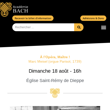
Aller
au
contenu
Recevoir le billet d’information
Adhésions & Dons
Rechercher
À l’Opéra, Maître !
Marc Meisel (orgue Parisot, 1739)
Dimanche 18 août - 16h
Église Saint-Rémy de Dieppe